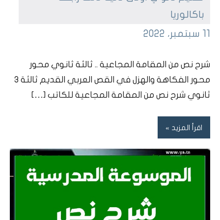
باكالوريا
ta7dhir
11 سبتمبر، 2022
dars
char7nas
شرح نص من المقامة المجاعية .. ثالثة ثانوي محور
bou7outh
محور الفكاهة والهزل في القص العربي القديم ثالثة 3
ثانوي شرح نص من المقامة المجاعية للكاتب […]
اقرأ المزيد