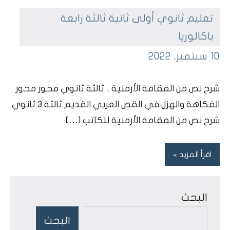
تعليم ثانوي أولى ثانية ثالثة رابعة
باكالوريا
ta7dhir
10 سبتمبر، 2022
dars
char7nas
شرح نص من المقامة الأرمنية .. ثالثة ثانوي محور محور
bou7outh
الفكاهة والهزل في القص العربي القديم ثالثة 3 ثانوي
شرح نص من المقامة الأرمنية للكاتب […]
اقرأ المزيد
البحث
البحث