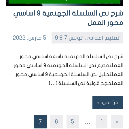
شرح نص السلسلة الجهنمية 9 اساسي
محور العمل
تعليم اعدادي تونس 7 8 9
5 مارس، 2022
ta7dhir
No
comments
dars
شرح نص السلسلة الجهنمية تاسعة اساسي محور
char7nas
العملتقديم نص السلسلة الجهنمية 9 اساسي محور
bou7outh
العملتحليل نص السلسلة الجهنمية 9 اساسي محور
العملحجج قولية نص السلسلة […]
اقرأ المزيد
تعدد
Previous
7
6
5
…
1
«
صفحات